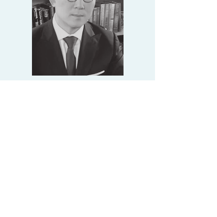
STEVE KIM
Tel:
+1.847.400.8650
steve.kim@rkjglobal.com
Contato
NOSSO ENDEREÇO