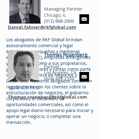
Managing Partner
Chicago, IL
(312) 888-2000
Daniel.fahner@rkfglobal.com
Los abogados de RKF Global brindan
asesoramiento comercial y legal
estratégico a pequeñas y medianas
Thomas Rosenberg
empresas (PYME), empresas emergentes
y grandes, así como a sus propietarios,
Partner
gerentes, inversores y juntas como parte
Los Angeles, CA
de nuestra práctica de Negocios y
(424) 409-1550
Desarrollo. Nuestros abogados consultan
regularmente con los clientes sobre la
(424) 409-1550
estructuración de negocios, el gobierno
Thomas.rosenberg@rkfglobal.com
corporativo, el desarrollo de
oportunidades comerciales, así como el
apoyo legal diario necesario para iniciar y
operar un negocio, o completar una
transacción.