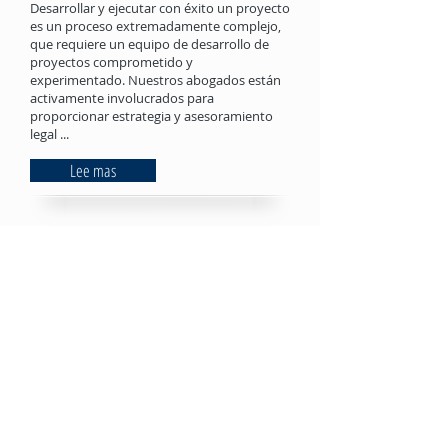
Desarrollar y ejecutar con éxito un proyecto
es un proceso extremadamente complejo,
que requiere un equipo de desarrollo de
proyectos comprometido y
experimentado. Nuestros abogados están
activamente involucrados para
proporcionar estrategia y asesoramiento
legal ...
Lee mas
Propiedad intelectual
Como uno de los campos de más rápido
crecimiento en todo el mundo, la
Propiedad Intelectual puede brindar a sus
propietarios oportunidades para generar
ingresos, crear capital e impulsar negocios.
Nuestros abogados buscan proporcionar a
los clientes información útil y legal ...
Lee mas