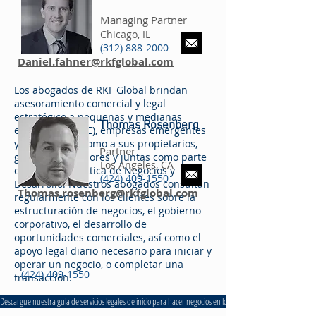
Managing Partner
Chicago, IL
(312) 888-2000
Daniel.fahner@rkfglobal.com
Los abogados de RKF Global brindan
asesoramiento comercial y legal
estratégico a pequeñas y medianas
Thomas Rosenberg
empresas (PYME), empresas emergentes
y grandes, así como a sus propietarios,
Partner
gerentes, inversores y juntas como parte
Los Angeles, CA
de nuestra práctica de Negocios y
(424) 409-1550
Desarrollo. Nuestros abogados consultan
Thomas.rosenberg@rkfglobal.com
regularmente con los clientes sobre la
estructuración de negocios, el gobierno
corporativo, el desarrollo de
oportunidades comerciales, así como el
apoyo legal diario necesario para iniciar y
operar un negocio, o completar una
(424) 409-1550
transacción.
Descargue nuestra guía de servicios legales de inicio para hacer negocios en los EE. UU.