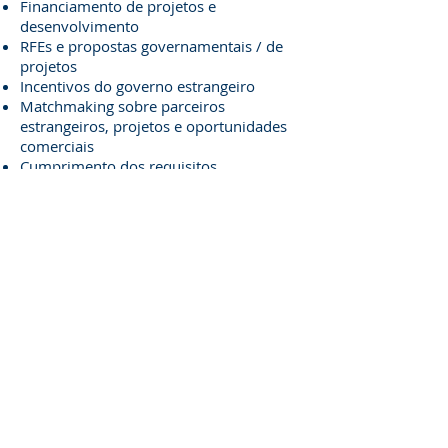
Financiamento de projetos e
desenvolvimento
RFEs e propostas governamentais / de
projetos
Incentivos do governo estrangeiro
Matchmaking sobre parceiros
estrangeiros, projetos e oportunidades
comerciais
Cumprimento dos requisitos
regulamentares e legais estrangeiros,
incluindo a conformidade com
importação e visto
Documentar transações estrangeiras
Resolução de Disputas Estrangeiras
(incluindo mediação, arbitragem e
litígio)
Home
|
Blog
|
TOS
|
Privacy Policy
|
Disclaimer
|
Contact Us
|
Newsletter
|
Sitemap