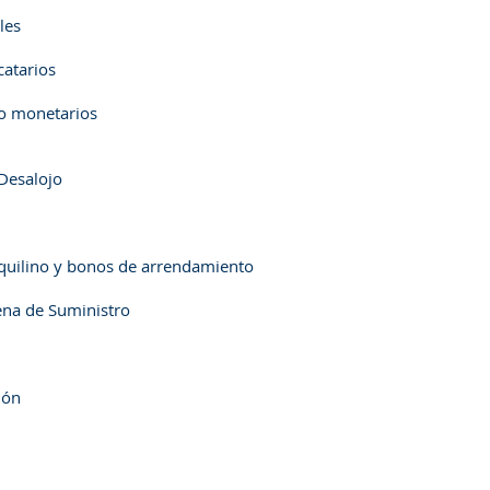
les
catarios
o monetarios
 Desalojo
nquilino y bonos de arrendamiento
ena de Suministro
ión