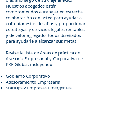
días a lo largo de su viaje al éxito.
Nuestros abogados están
comprometidos a trabajar en estrecha
colaboración con usted para ayudar a
enfrentar estos desafíos y proporcionar
estrategias y servicios legales rentables
y de valor agregado, todos diseñados
para ayudarle a alcanzar sus metas.
Revise la lista de áreas de práctica de
Asesoría Empresarial y Corporativa de
RKF Global, incluyendo:
Gobierno Corporativo
Asesoramiento Empresarial
Startups y Empresas Emergentes
Trabajo y Empleo
Home
|
Blog
|
TOS
|
Privacy Policy
|
Disclaimer
|
Contact Us
|
Newsletter
|