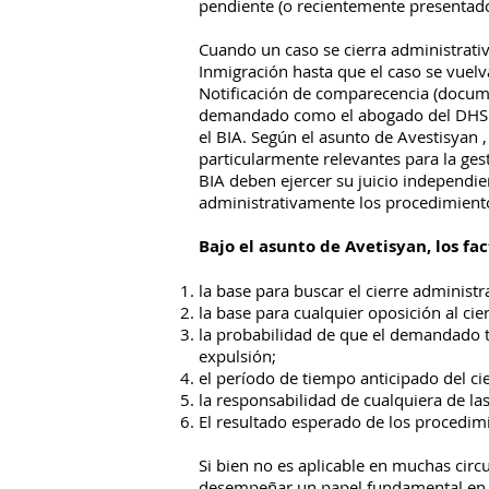
pendiente (o recientemente presentado)
Cuando un caso se cierra administrativa
Inmigración hasta que el caso se vuel
Notificación de comparecencia (documen
demandado como el abogado del DHS pued
el BIA. Según el asunto de
Avestisyan
particularmente relevantes para la gesti
BIA deben ejercer su juicio independien
administrativamente los procedimiento
Bajo el asunto de Avetisyan, los fa
la base para buscar el cierre administr
la base para cualquier oposición al cie
la probabilidad de que el demandado te
expulsión;
el período de tiempo anticipado del cie
la responsabilidad de cualquiera de las
El resultado esperado de los procedim
Si bien no es aplicable en muchas circ
desempeñar un papel fundamental en l