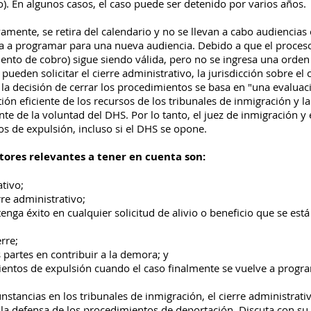
. En algunos casos, el caso puede ser detenido por varios años.
mente, se retira del calendario y no se llevan a cabo audiencias 
va a programar para una nueva audiencia. Debido a que el proceso
to de cobro) sigue siendo válida, pero no se ingresa una orden f
en solicitar el cierre administrativo, la jurisdicción sobre el c
, la decisión de cerrar los procedimientos se basa en "una evaluac
ón eficiente de los recursos de los tribunales de inmigración y la 
te de la voluntad del DHS. Por lo tanto, el juez de inmigración y
s de expulsión, incluso si el DHS se opone.
ctores relevantes a tener en cuenta son:
ativo;
rre administrativo;
nga éxito en cualquier solicitud de alivio o beneficio que se est
rre;
 partes en contribuir a la demora; y
ientos de expulsión cuando el caso finalmente se vuelve a progr
unstancias en los tribunales de inmigración, el cierre administra
a defensa de los procedimientos de deportación. Discuta con su